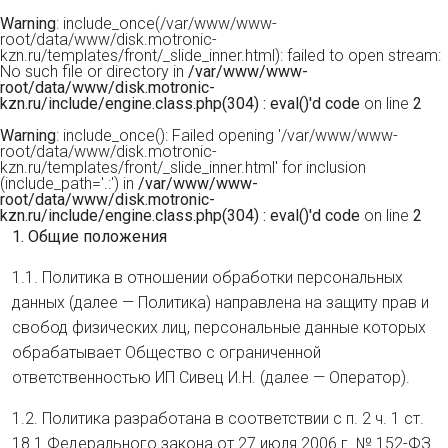
Warning
: include_once(/var/www/www-
root/data/www/disk.motronic-
kzn.ru/templates/front/_slide_inner.html): failed to open stream:
No such file or directory in
/var/www/www-
root/data/www/disk.motronic-
kzn.ru/include/engine.class.php(304) : eval()'d code
on line
2
Warning
: include_once(): Failed opening '/var/www/www-
root/data/www/disk.motronic-
kzn.ru/templates/front/_slide_inner.html' for inclusion
(include_path='.:') in
/var/www/www-
root/data/www/disk.motronic-
kzn.ru/include/engine.class.php(304) : eval()'d code
on line
2
1. Общие положения
1.1. Политика в отношении обработки персональных
данных (далее — Политика) направлена на защиту прав и
свобод физических лиц, персональные данные которых
обрабатывает Общество с ограниченной
ответственностью ИП Сивец И.Н. (далее — Оператор).
1.2. Политика разработана в соответствии с п. 2 ч. 1 ст.
18.1 Федерального закона от 27 июля 2006 г. № 152-ФЗ